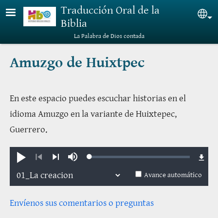
Pasar al contenido principal
Traducción Oral de la
Sel
Biblia
La Palabra de Dios contada
Amuzgo de Huixtpec
En este espacio puedes escuchar historias en el
idioma Amuzgo en la variante de Huixtepec,
Guerrero.
Loaded
:
Reproducir
Silenciar
0.56%
Anterior
Siguiente
Avance automático
Envíenos sus comentarios o preguntas