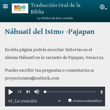
Pasar al contenido principal
Traducción Oral de la
Sel
Biblia
La Palabra de Dios contada
Náhuatl del Istmo -Pajapan
En ésta página podrás escuchar historias en el
idioma Náhuatl en la variante de Pajapan, Veracruz.
Puedes escribir tus preguntas o comentarios a:
proyectomies@outlook.com
Loaded
:
Reproducir
Silenciar
0.73%
Anterior
Siguiente
Avance automático